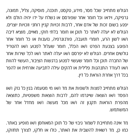
הגולש מתחייב שכל מסר, מידע, טקסט, תוכנה, מוסיקה, צליל, תמונה,
גרפיקה, וידאו וכל חומר אחר שפורסם או נשלח על ידו יהיה הולם ולא
יפגע בשום זכות של אדם אחר, לרבות זכויות קניין רוחני וזכויות יוצרים.
הגולש לא יעלה לאתר כל תוכן או חומר בלתי חוקי, מאיים, מוציא דיבה
ו/או לשון הרע, חומרי תועבה, פורנוגרפיה, גזענות או כל חומר אחר
הפוגע בצנעת הפרט ו/או הכלל, חומר שעלול לפגוע ו/או להטריד
גולשים אחרים. הגולש לא יפרסם ו/או יעלה לאתר ו/או לכל שירות אחר
של החברה תוכן וכל חומר שעשוי לפגוע ברגשות הציבור, העשוי להוות
ו/או לעודד התנהגות פלילית או להקים עילה לתביעה אזרחית או להפר
בכל דרך אחרת הוראת כל דין.
הגולש מתחייב לפצות ולשפות את מד ו/או מי מטעמה בגין כל נזק ו/או
הפסד ו/או הוצאה שייגרמו להם, לרבות הוצאות משפטיות, כתוצאה
מהפרת הוראות תקנון זה ו/או מכל מעשה ו/או מחדל אחר של
המשתמש.
מד אינה מתחייבת לשמור גיבוי של כל תוכן המאוחסן ו/או מופיע באתר.
כמו כן, מד רשאית להשבית את האתר, כולו או חלקו, לצורך תחזוקו,