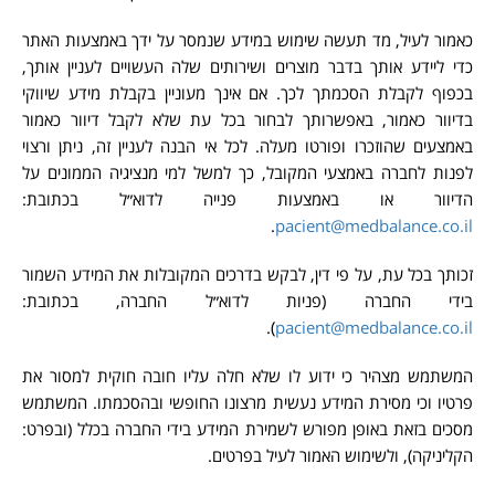
כאמור לעיל, מד תעשה שימוש במידע שנמסר על ידך באמצעות האתר
כדי ליידע אותך בדבר מוצרים ושירותים שלה העשויים לעניין אותך,
בכפוף לקבלת הסכמתך לכך. אם אינך מעוניין בקבלת מידע שיווקי
בדיוור כאמור, באפשרותך לבחור בכל עת שלא לקבל דיוור כאמור
באמצעים שהוזכרו ופורטו מעלה. לכל אי הבנה לעניין זה, ניתן ורצוי
לפנות לחברה באמצעי המקובל, כך למשל למי מנציגיה הממונים על
הדיוור או באמצעות פנייה לדוא״ל בכתובת:
.
pacient@medbalance.co.il
זכותך בכל עת, על פי דין, לבקש בדרכים המקובלות את המידע השמור
בידי החברה (פניות לדוא״ל החברה, בכתובת:
).
pacient@medbalance.co.il
המשתמש מצהיר כי ידוע לו שלא חלה עליו חובה חוקית למסור את
פרטיו וכי מסירת המידע נעשית מרצונו החופשי ובהסכמתו. המשתמש
מסכים בזאת באופן מפורש לשמירת המידע בידי החברה בכלל (ובפרט:
הקליניקה), ולשימוש האמור לעיל בפרטים.