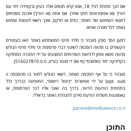
אם הנך מתחת לגיל 18, אנא קרא תנאים אלה בעיון ובקפידה יחד עם
הוריך (או אפוטרופוס חוקי אחר). אם אתה (או הוריך) אינכם מסכימים
לתנאי השימוש של האתר, כולם או חלקם, אינך רשאי לעשות שימוש
באתר לכל מטרה שהיא.
למען הסר ספק מובהר כי מילוי פרטי המשתמש באתר ו/או בעמודים
הקשורים בו מהווה הסכמה לשיגור דברי פרסומת וכי מילוי פרטי הגולש
מהווה משא ומתן לרכישת השירותים המוצעים על ידי החברה המחזיקה
בקליניקה ״מד באלאנס״ (סי אם די סנטר בע״מ, ח.פ.516027810).
מובהר כי על אף הסכמה כאמור, רשאי הגולש לחזור בו מהסכמה זו
(opt. out) על ידי אפשרות ״ביטול רישום״, המופיעה כבדרך כלל
בתחתית הודעות הדיוור, בדרך בה שוגר אליו דבר הפרסומת, או
באמצעות משלוח הודעת סירוב להנהלת האתר בדוא”ל:
pacient@medbalance.co.il.
התוכן