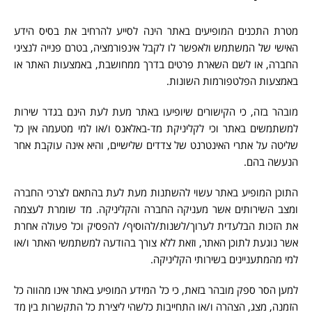
מטרת התכנים המופיעים באתר הינה לסייע להרחיב את בסיס הידע
האישי של המשתמש ולאפשר לו לקבל אינפורמציה, בטרם פנייה לנציגי
החברה, או לשם השארת פרטים בדרך ממחושבת, באמצעות האתר או
באמצעות הפלטפורמות השונות.
מובהר בזה, כי הקישורים שיופיעו באתר מעת לעת הינם בגדר שירות
למשתמשים באתר וכי לקליניקת מד-באלאנס ו/או למי מטעמה אין כל
שליטה על אתרי האינטרנט של צדדים שלישיים, והיא אינה עוקבת אחר
הנעשה בהם.
התוכן המופיע באתר עשוי להשתנות מעת לעת בהתאם לצרכי החברה
ומצב השירותים אשר מעניקה החברה והקליניקה. מד שומרת לעצמה
את הזכות הבלעדית לערוך/לשנות/להוסיף/ להפסיק וכל פעולה אחרת
אשר נוגעת לתוכן האתר, וזאת ללא צורך בהודעה למשתמשי האתר ו/או
למי מהמתעניינים בשירותי הקליניקה.
למען הסר ספק מובהר בזאת, כי כל המידע המופיע באתר אינו מהווה כל
הזמנה, מצג, הצהרה ו/או התחייבות כלשהי ליצירת כל התקשרות בין מד