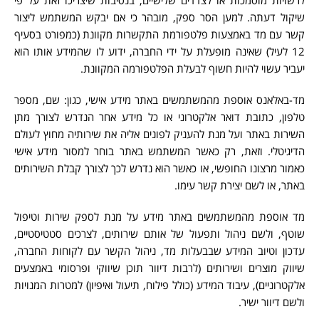
שיקול דעתה. למען הסר ספק, מובהר כי אם יבקש המשתמש ליצור
קשר עם מד באמצעות פלטפורמת התקשרות מקוונת (כמפורט בסעיף
‏12 לעיל) שאינה מופעלת על ידי החברה, ידוע לו שהמידע אותו הוא
יעביר עשוי להיות חשוף לבעלת הפלטפורמה המקוונת.
מד-באלאנס אוספת מהמשתמשים באתר מידע אישי, כגון: שם, מספר
טלפון, כתובת דואר אלקטרוני או כל מידע אחר הנדרש לצורך מתן
השירות באתר ועל מנת להעניק לפונים אליה את שירותיה מחוץ לעולם
הדיגיטלי. וזאת, רק כאשר המשתמש באתר בוחר למסור מידע אישי
כאמור מרצונו החופשי, או כאשר הוא נדרש לכך לצורך קבלת השירותים
באתר, או לשם יצירת קשר עימו.
מד אוספת מהמשתמשים באתר מידע על מנת לספק שירות וטיפול
שוטף, ולשם ניהול ותפעול של אותם שירותים, לצרכים סטטיסטיים,
עדכון וטיוב המידע שבבעלות מד, ניהול הקשר עם לקוחות החברה,
שיווק מוצרים ושירותים (לרבות דיוור תוכן שיווקי ופרסומי באמצעים
אלקטרוניים), עיבוד המידע (כולל פילוח, תיעול ואיפיון) למטרות המנויות
ולשם דיוור ישיר.