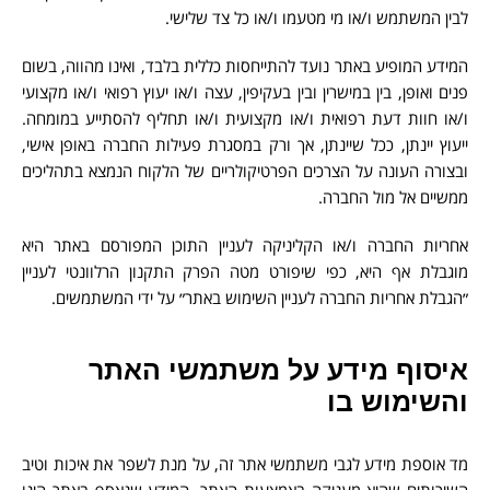
לבין המשתמש ו/או מי מטעמו ו/או כל צד שלישי.
המידע המופיע באתר נועד להתייחסות כללית בלבד, ואינו מהווה, בשום
פנים ואופן, בין במישרין ובין בעקיפין, עצה ו/או יעוץ רפואי ו/או מקצועי
ו/או חוות דעת רפואית ו/או מקצועית ו/או תחליף להסתייע במומחה.
ייעוץ יינתן, ככל שיינתן, אך ורק במסגרת פעילות החברה באופן אישי,
ובצורה העונה על הצרכים הפרטיקולריים של הלקוח הנמצא בתהליכים
ממשיים אל מול החברה.
אחריות החברה ו/או הקליניקה לעניין התוכן המפורסם באתר היא
מוגבלת אף היא, כפי שיפורט מטה הפרק התקנון הרלוונטי לעניין
״הגבלת אחריות החברה לעניין השימוש באתר״ על ידי המשתמשים.
איסוף מידע על משתמשי האתר
והשימוש בו
מד אוספת מידע לגבי משתמשי אתר זה, על מנת לשפר את איכות וטיב
השירותים שהיא מעניקה באמצעות האתר. המידע שנאסף באתר הינו