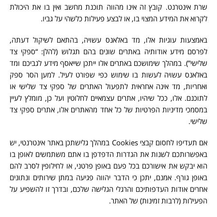
שרת אינטרנט. קובץ זה אינו מהווה תוכנת מחשב ואין בו את היכולת
לקרוא את המידע המצוי בו, או לבצע פעילות כלשהי על גביו.
באמצעות עוגיות אלו, מד באלאנס עשויה, בהתאם לשיקול דעתה,
לפרסם מידע אודותיה באתרים שונים בהם תגלוש (להלן: “ספקי צד
שלישי”). במהלך שימושכם באתרים אלו ייתכן שייאסף מידע לגביכם ומד
באלאנס עשויה לעשות בו שימוש כפי שפורט לעיל. למען הסר ספק
ואחריות, מד אינה אחראית לתפעול האתרים של ספקי צד שלישי או
לתוכנם. אלו, ככל שיהיו, אתרים עצמאיים לחלוטין ועל כן, מומלץ לעיין
במסמכי מדיניות הפרטיות של כל אחד מהאתרים אלו, אתרים ספקי צד
שלישי.
אם תעדיפו לחסום קבצי Cookies במהלך גלישתכן באתר אינטרנטי, יש
באפשרותכם לשנות את הגדרות הדפדפן בו אתם משתמשים לאופן בו
הוא יבקש את אישורכם בכל פעם באופן פרטני, או לחילופין לסרב להם
באופן גורף. אמנם, יתכן כי הדבר יהווה פגיעה במתן שירותים ונתונים
אחרים אודות העדפותיכם והרגלי הגלישה שלכם, ובדרך זו להשפיע על
הפעילות (לרבות זמינות) של האתר.