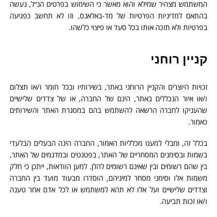
המשתמש מצהיר שמילא והוא מאשר כי השימוש בפרטים הנ״ל, נעשה
בהתאם למדיניות הפרטיות של מד-באלאנס, וזו לא תחשב כפגיעה
בפרטיות ולא תזכה אותו בכל סעד או פיצוי כלשהו.
קניין רוחני
זכויות היוצרים והקניין הרוחני באתר, בשירותיו ובכל חומר ו/או תצלום
ו/או איור הנכללים באתר, הינם של החברה, או של צדדים שלישיים
שהעניקו לחברה הרשאה להשתמש בהם במסגרת האתר והשירותים
כאמור.
בכלל זה, ומבלי למעט מכלליות האמור, החברה הינה הבעלים הבלעדי
בשמות ובסימנים המסחריים של האתר, בפטנטים ובמדגמים של האתר,
בין שהם רשומים ובין שאינם רשומים להלן. למען הוודאות, ייתכן כי חלק
משמות אלו וסימני מסחר למיניהם, הוסדרו מבעוד מועד בין החברה
וצדדים שלישיים ועל אלו לא תהא למשתמש או לכל אדם אחר טענה
ו/או זכות תביעה.