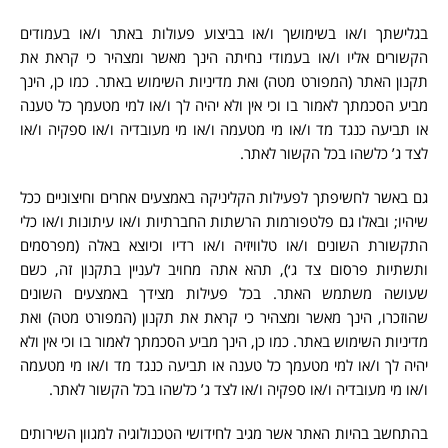
בגלישתך ו/או בשימושך ו/או בביצוע פעולות באתר ו/או בעמודים
הקשורים אליו ו/או בעמודי נחיתה הינך מאשר ומצהיר כי קראת את
תקנון האתר (המפורט מטה) ואת מדיניות השימוש באתר. כמו כן, הינך
מביע הסכמתך לאמור בו וכי אין ולא יהיה לך ו/או למי מטעמך כל טענה
או תביעה כנגד מד ו/או מי מטעמה ו/או מי מעובדיה ו/או ספקיה ו/או
לצד ג’ כלשהו בכל הקשור לאתר.
גם באשר לחשיפתך לפעילות הקליניקה באמצעים אחרים וחיצוניים ככל
שיהיו; ובאלו גם פלטפורמות הרשתות החברתיות ו/או עיתונות ו/או כלי
התקשורת השונים ו/או טלוויזיה ו/או רדיו וכיוצא באלה (מפרסמים
ותשתיות פרסום צד ג׳), תהא אתה מחויב לעניין בתקנון זה, כשם
שעושה משתמש האתר. בכל פעילות מצידך באמצעים השונים
שהוזכרו, הינך מאשר ומצהיר כי קראת את תקנון (המפורט מטה) ואת
מדיניות השימוש באתר. כמו כן, הינך מביע הסכמתך לאמור בו וכי אין ולא
יהיה לך ו/או למי מטעמך כל טענה או תביעה כנגד מד ו/או מי מטעמה
ו/או מי מעובדיה ו/או ספקיה ו/או לצד ג’ כלשהו בכל הקשור לאתר.
בהתחשב בהיות האתר אשר מגיב לחידושי הטכנולוגיה למגוון השירותים