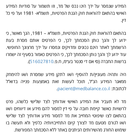
המידע שנמסר על ידך הינו נכס של מד, וזו תשמור על סודיות המידע
האישי בהתאם להוראות חוק הגנת הפרטיות, תשמ”א- 1981 ועל פי כל
דין.
בהתאם להוראות חוק הגנת הפרטיות, תשמ”א – 1981, הנך מאשר, כי
ידוע לך והנך נותן הסכמתך לכך, כי הפרטים אותם מסרת בעת
הרשמתך לאתר הינם נכונים ומדויקים ונמסרו על ידך מרצונך החופשי.
עוד ידוע לך והנך נותן הסכמתך לכך, כי הפרטים כאמור בסעיף זה ישמרו
ברשות החברה (סי אם די סנטר בע״מ, ח.פ.
516027810
).
היה ותהיה מעוניין/ת להוסיף ו/או לתקן מידע שמסרת ו/או להימחק
ממאגר המידע הנ”ל, תוכל לעשות זאת באמצעות פנייה בדוא”ל
לכתובת:
pacient@medbalance.co.il
.
מד לא תעביר את המידע האישי אודותיך לצד שלישי כלשהו, פרט
לרשויות כאשר קיימת חובה על פי דין למסור להם מידע או דיווחים ו/או
בהתאם לצו שיפוטי המחייב את מד למסור מידע אודותיך לצד שלישי
ו/או לגורם מטעם מד לצורך קיום התחייבויותיה כלפיך ולא תעשה בו
שימוש החורג מהשירותים הניתנים באתר ללא הסכמתך המפורשת.