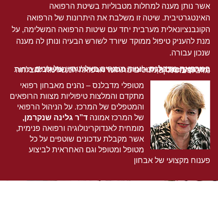
אשר נותן מענה למחלות מטבוליות בשיטת הרפואה
האינטגרטיבית. שיטה זו משלבת את היתרונות של הרפואה
הקונבנציונאלית מערבית יחד עם שיטות הרפואה המשלימה, על
מנת להעניק טיפול ממוקד שיורד לשורש הבעיה ונותן לה מענה
שנכון עבורה.
במרפאת מדבלנס
– צוות מומחים בעלי ניסיון של שנים, העוסקים באנדוקרינולוגיה, וגסטרואנטרולוגיה המשלבים כוחות יחד עם מטפלים מנוסים מתחומי הרפואה המשלימה להצלחה מרבית בתהליך.
מטופלי מדבלנס – נהנים מאבחון רפואי
מתקדם והמלצות טיפוליות מצוות הרופאים
והמטפלים של המרכז. על הניהול הרפואי
של המרכז אמונה
ד”ר גלינה שנקרמן,
מומחית לאנדוקרינולוגיה ורפואה פנימית,
אשר מקבלת עדכונים שוטפים על כל
מטופל ומטופל וגם האחראית לביצוע
פענוח מקצועי של אבחון