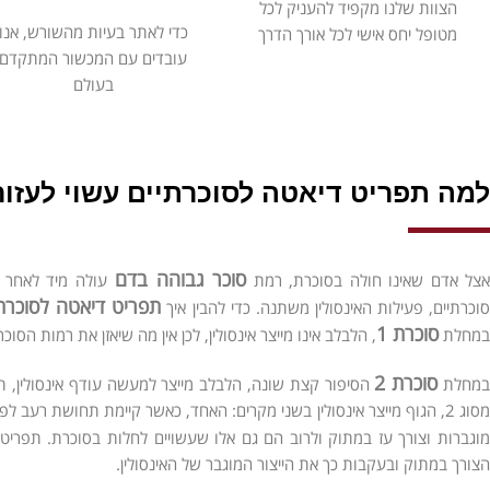
הצוות שלנו מקפיד להעניק לכל
כדי לאתר בעיות מהשורש, אנו
מטופל יחס אישי לכל אורך הדרך
עובדים עם המכשור המתקדם
בעולם
למה תפריט דיאטה לסוכרתיים עשוי לעזו
סוכר גבוהה בדם
אצל אדם שאינו חולה בסוכרת, רמת
עולה מיד לאחר א
תפריט דיאטה לסוכרת
וכרתיים, פעילות האינסולין משתנה. כדי להבין איך
סוכרת 1
במחלת
, הלבלב אינו מייצר אינסולין, לכן אין מה שיאזן את רמות הסו
סוכרת 2
מחלת
הסיפור קצת שונה, הלבלב מייצר למעשה עודף אינסולין, ת
מסוג 2, הגוף מייצר אינסולין בשני מקרים: האחד, כאשר קיימת תחושת רע
וגברות וצורך עז במתוק ולרוב הם גם אלו שעשויים לחלות בסוכרת. תפריט
הצורך במתוק ובעקבות כך את הייצור המוגבר של האינסולין.