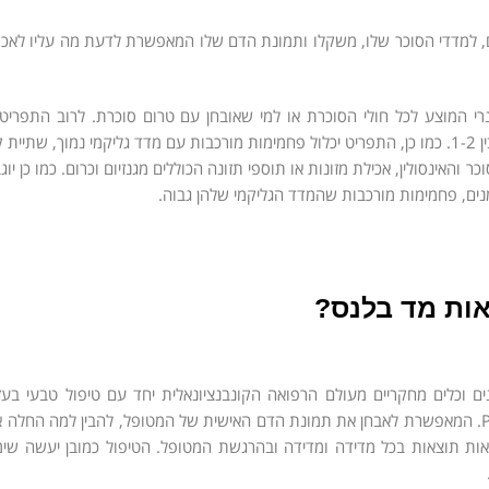
, למדדי הסוכר שלו, משקלו ותמונת הדם שלו המאפשרת לדעת מה עליו לאכול
רי המוצע לכל חולי הסוכרת או למי שאובחן עם טרום סוכרת. לרוב התפריט 
מאכילה כל 3-4 שעות, אכילה מוגברת של ירקות ואכילה של מנת פירות יומית בין 1-2. כמו כן, התפריט יכלול פחמימות מורכבות עם מדד גליקמי 
אינסולין, אכילת מזונות או תוספי תזונה הכוללים מגנזיום וכרום. כמו כן יוגב
נים, פחמימות מורכבות שהמדד הגליקמי שלהן גבוה.
ות מד בלנס?
ם וכלים מחקריים מעולם הרפואה הקונבנציונאלית יחד עם טיפול טבעי בע
Ph.D, N.D. המאפשרת לאבחן את תמונת הדם האישית של המטופל, להבין למה החלה
 הצלחה באיזון המדדים וניתן לראות תוצאות בכל מדידה ומדידה ובהרגשת המטופל. הטיפול כמובן יעש