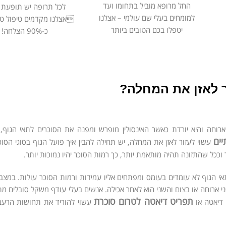
החל מרופא מוביל בתחומו ועד
לכל תרופה יש תופעת לו
למומחים בעלי שם עולמי – אצלנו
אצלנו מקדמים טיפול ט
יטפלו בכם הטובים ביותר
כ-90% הצלחה!
ר לאזן את המחלה?
רוחה והיא יורדת כאשר האינסולין מופרש ומפנה את הסוכרים לתאי הגוף,
יים
עשוי לעזור לאזן את המחלה, יש תחילה להבין איך פועל הגוף בסוגי הסוכ
כר וככל שהתזונה תהיה מותאמת יותר, כך רמות הסוכר יהיו נמוכות יותר.
אי הגוף לא עומדים בעומס ומפתחים אליו עמידות ורמות הסוכר עולות. במצ
ב לפני ארוחה או בצום והשני הוא לאחר אכילה. אנשים בעלי עודף משקל סובלים 
תפריט דיאטה לטרום סוכרת
 דיאטה או
עשוי להוריד את תחושות הרעב