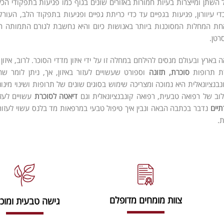
השתן ומייצרות בעיות חמורות באזורים שונים בגוף כמו פגיעות בתפקודי הכלי
די עיוורון, פגיעות בגפיים עד כדי כריתת גפיים ופגיעות בתפקוד הלב, העורקי
חת המחלות המסוכנות ביותר באנושות כיום והיא נחשבת לגורם התמותה ה
רטן.
 בארץ ובעולם מנסים להילחם במחלה זו על ידי איזון מדדי הסוכר. לרוב, איזון
ת תרופות
סוכרת, תזונה
וספורט שעשויים לעזור באיזון, אך, ניתן לומר 
בנציונאלית היא נמוכה ומצריכה שימוש בסוגים שונים של תרופות ושינוי מינונ
וב של רפואה טבעית, רפואה קונבנציונאלית וגם
דיאטה לסוכרת
עשויים לעזו
תיים
נדבר בכתבה הבאה ונבין איך טיפול טבעי במרפאות מד בלנס עשוי לעזור מ
.
צוות מומחים מדופלם
גישה טבעית ומוכ