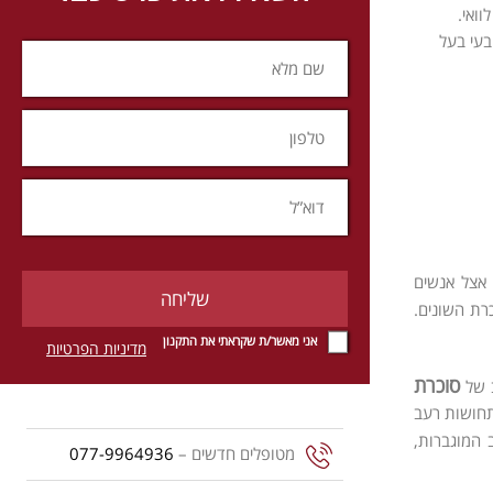
ואי.
בעי בעל
 אצל אנשים
רת השונים.
אני מאשר/ת שקראתי את התקנון
מדיניות הפרטיות
סוכרת
ב של
מתחושות רעב
 המוגברות,
מטופלים חדשים –
077-9964936