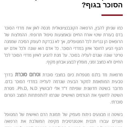
הסוכר בגוף?
כמו שניתן להבין, הרפואה הקונבנציונאלית מנסה לאזן את מדדי הסוכר
בדם בעזרת שינוי אורח החיים ובאמצעות טיפול תרופתי. ההמלצות של
הרופאים הן גנריות לכל המטופלים, אך לא נבדקת לעומק הסיבה שממנה
הגוף הגיע לחוסר איזון במדדי הסוכר. כל אדם הוא שונה ולכל אדם יש
טריגר שונה שגרם לעליה בסוכר. על מנת להגיע לאיזון מדדי הסוכר לכל
החיים ולא כמצב זמני, מומלץ לבצע אבחון מקיף.
וטרום סוכרת
מרפאות מד בלנס מטפלות כיום במצבי סוכרת
בדרך
טבעית המותאמת למקור הבעיה שגרמה לעלייה במדדי הסוכר בדם.
מדובר בשיטה חדשנית שפיתח
ד”ר אלי לובושיץ
Ph.D, N.D. מטרת
השיטה לחשוף את הגורמים האישיים שגרמו להתפתחות המצב הטרום
סוכרתי.
בשיטה זו מבצעים ניתוח מעמיק של תמונת הדם האישית של המטופל
ויוצרים עבורו תכנית אינטגרטיבית מקיפה המשלבת את הרפואה