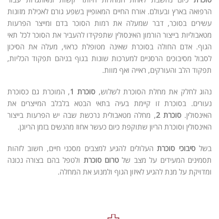
הרפואה בארץ ובעולם. אורח החיים המאופיין בשפע גורם לאכילת מזונות
עשירים בסוכר, דבר שמעלה את רמות הסוכר בדם ומייצר הפרעות
מטאבוליות בייצור הורמון האינסולין שתפקידו להעביר את הסוכר לכל תאי
הגוף. אדם החולה בסוכרת שאינה מטופלת כראוי, מעלה את הסיכון
לסבול מסיבוכים הרסניים למערכות שונות בגוף בניהם תפקוד הכליות,
תפקוד הלב והעורקים, ראייה ואף מוות.
נהוג לחלק את מחלת הסוכרת לשלוש,
סוכרת 1
, המוכרת גם כסוכרת
נעורים. בסוכרת זו קיימת בעיה בתאי הבטא בלבלב המייצרים את
האינסולין.
סוכרת
2
, מחלה מטאבולית נרכשת שבה יש הפרעות בייצור
האינסולין וסוכרת הריון שתוקפת כיום כעשר אחוז מהנשים בזמן הריונן.
בשל
סיבוכי סוכרת
העלולים להגיע למצבים מסכני חיים, חשוב לזהות
תסמינים המעידים על מצב של
טרום סוכרת
ולטפל בהם בצורה נכונה
ומדויקת על מנת להגיע לאיזון הגוף ולמנוע את המחלה.