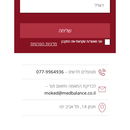
אני מאשר/ת שקראתי את התקנון
מדיניות הפרטיות
מטופלים חדשים –
077-9964936
לבדיקת התאמה ותיאום תור –
moked@medbalance.co.il
ויצמן‬ 14, תל אביב יפו