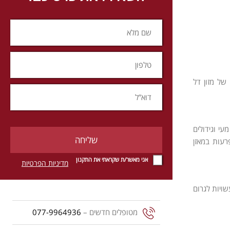
של מזון דל
י וגידולים
רעות במאזן
אני מאשר/ת שקראתי את התקנון
מדיניות הפרטיות
שויות לגרום
מטופלים חדשים –
077-9964936