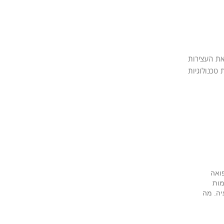
את העצירות
טכנולוגיות
פואה
מות
יה. מה