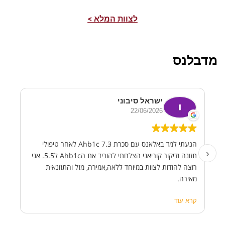
לצוות המלא >
מדבלנס
ישראל סיבוני
22/06/2026
הגעתי למד באלאנס עם סכרת Ahb1c 7.3 לאחר טיפולי
‹
תזונה ודיקור קוריאני הצלחתי להוריד את הAhb1c ל5.5. אני
רוצה להודות לצוות במיוחד ללאה,אמירה, מזל והתזונאית
מאירה.
תוד
הנט
קרא עוד
קרא
מרג
שבה