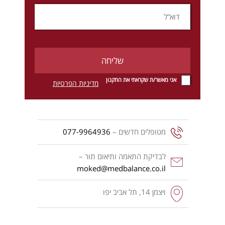
אני מאשר/ת שקראתי את התקנון
מדיניות הפרטיות
מטופלים חדשים –
077-9964936
לבדיקת התאמה ותיאום תור –
moked@medbalance.co.il
ויצמן‬ 14, תל אביב יפו